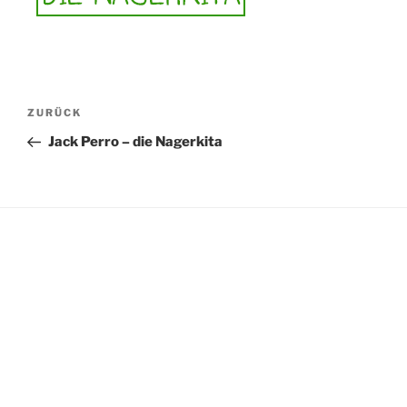
Beitragsnavigation
Vorheriger
ZURÜCK
Beitrag
Jack Perro – die Nagerkita